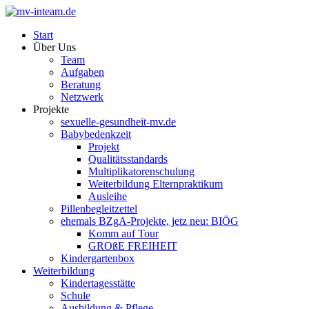
Start
Über Uns
Team
Aufgaben
Beratung
Netzwerk
Projekte
sexuelle-gesundheit-mv.de
Babybedenkzeit
Projekt
Qualitätsstandards
Multiplikatorenschulung
Weiterbildung Elternpraktikum
Ausleihe
Pillenbegleitzettel
ehemals BZgA-Projekte, jetz neu: BIÖG
Komm auf Tour
GROßE FREIHEIT
Kindergartenbox
Weiterbildung
Kindertagesstätte
Schule
Ausbildung & Pflege